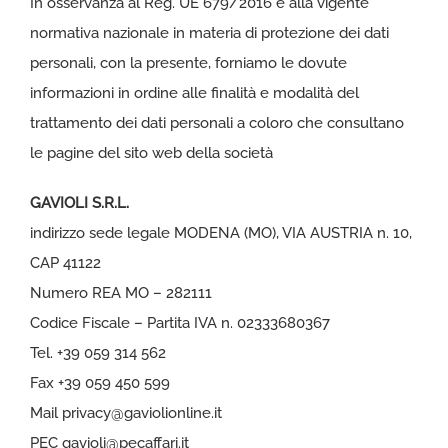
In osservanza al Reg. UE 679/2016 e alla vigente
normativa nazionale in materia di protezione dei dati
personali, con la presente, forniamo le dovute
informazioni in ordine alle finalità e modalità del
trattamento dei dati personali a coloro che consultano
le pagine del sito web della società
GAVIOLI S.R.L.
indirizzo sede legale MODENA (MO), VIA AUSTRIA n. 10,
CAP 41122
Numero REA MO – 282111
Codice Fiscale – Partita IVA n. 02333680367
Tel. +39 059 314 562
Fax +39 059 450 599
Mail
privacy@gaviolionline.it
PEC
gavioli@pecaffari.it