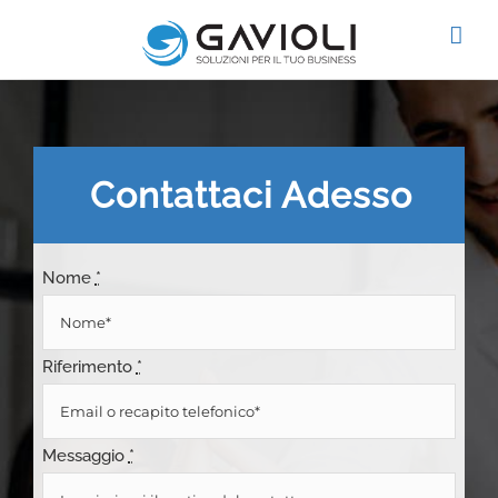
Salta
al
contenuto
Contattaci Adesso
Nome
*
Riferimento
*
Messaggio
*