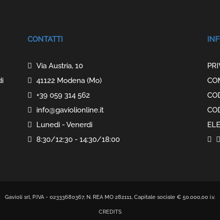
CONTATTI
INF
Via Austria, 10
PRI
di
41122 Modena (Mo)
CO
+39 059 314 562
COD
info@gaviolionline.it
COD
Lunedi - Venerdi
ELE
8:30/12:30 - 14:30/18:00
Gavioli srl, P.IVA - 02333680367, N. REA MO 282111, Capitale sociale € 50.000,00 i.v.
CREDITS