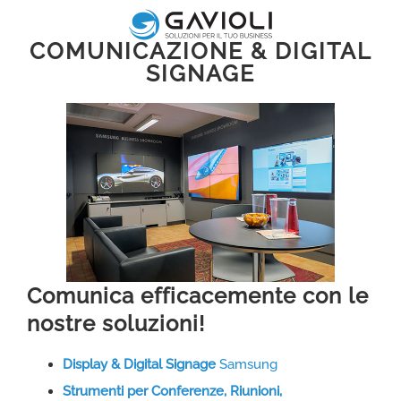
Salta
al
COMUNICAZIONE & DIGITAL
contenuto
SIGNAGE
Comunica efficacemente con le
nostre soluzioni!
Display & Digital Signage
Samsung
Strumenti per Conferenze, Riunioni,